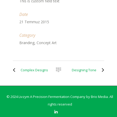
This is custom field text
Date
21 Temmuz 2015
Category
Branding, Concept Art
Complex Designs
Designing Tone
© 2024 Livzym A Precision Fermentation Company by
Brio Media
. All
rights reserved