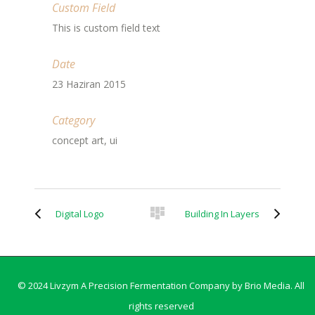
Custom Field
This is custom field text
Date
23 Haziran 2015
Category
concept art, ui
Digital Logo
Building In Layers
© 2024 Livzym A Precision Fermentation Company by
Brio Media
. All
rights reserved