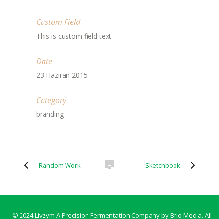
Custom Field
This is custom field text
Date
23 Haziran 2015
Category
branding
Random Work
Sketchbook
© 2024 Livzym A Precision Fermentation Company by
Brio Media
. All