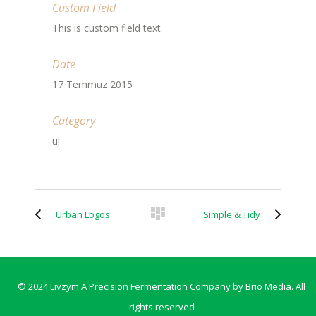
Custom Field
This is custom field text
Date
17 Temmuz 2015
Category
ui
Urban Logos
Simple & Tidy
© 2024 Livzym A Precision Fermentation Company by
Brio Media
. All
rights reserved