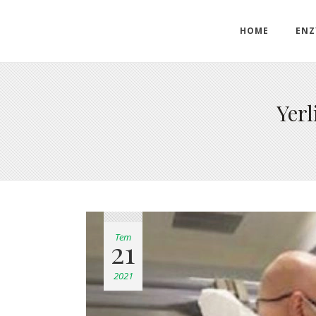
HOME
ENZ
Yerl
Tem
21
2021