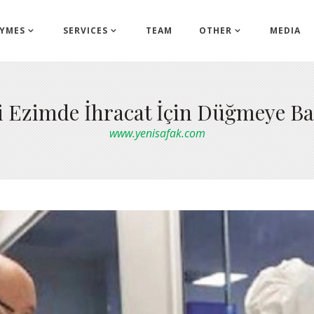
YMES
SERVICES
TEAM
OTHER
MEDIA
i Ezimde İhracat İçin Düğmeye Ba
www.yenisafak.com