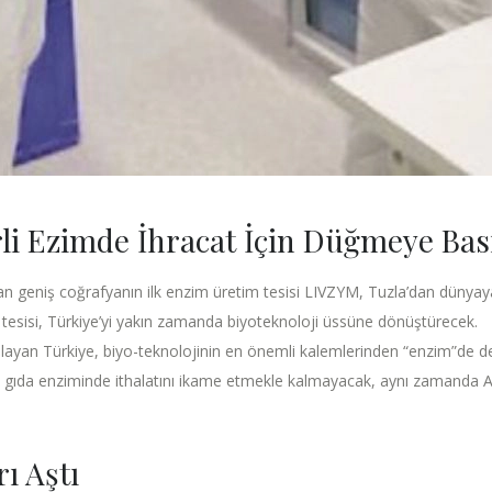
rli Ezimde İhracat İçin Düğmeye Bası
 geniş coğrafyanın ilk enzim üretim tesisi LIVZYM, Tuzla’dan dünyaya i
 tesisi, Türkiye’yi yakın zamanda biyoteknoloji üssüne dönüştürecek.
başlayan Türkiye, biyo-teknolojinin en önemli kalemlerinden “enzim”de d
 gıda enziminde ithalatını ikame etmekle kalmayacak, aynı zamanda Af
rı Aştı