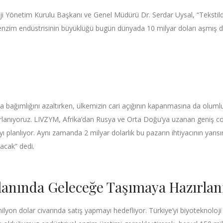
i Yönetim Kurulu Başkanı ve Genel Müdürü Dr. Serdar Uysal, “Tekstil
n enzim endüstrisinin büyüklüğü bugün dünyada 10 milyar doları aşmış d
a bağımlığını azaltırken, ülkemizin cari açığının kapanmasına da oluml
ırlanıyoruz. LIVZYM, Afrika’dan Rusya ve Orta Doğu’ya uzanan geniş co
ı planlıyor. Aynı zamanda 2 milyar dolarlık bu pazarın ihtiyacının yarıs
acak” dedi.
Alanında Geleceğe Taşımaya Hazırlan
milyon dolar civarında satış yapmayı hedefliyor. Türkiye’yi biyoteknoloj