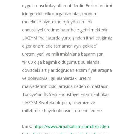
uygulaması kolay alternatiflerdir. Enzim üretimi
için gerekli mikroorganizmalar, modern
moleküler biyoteknolojik yöntemlerle
endüstriyel üretime hazır hale getirilmektedir.
LIVZYM “halihazırda yurtdışından ithal ettiğimiz
diğer enzimlerle tamamen aynı şekilde”
üretimi yerli ve milli imkânlarla başarmıştır.
%100 dışa bağımlı olduğumuz bu alanda,
dövizdeki artışlar doğrudan enzim fiyat artışına
ve dolayısıyla ilgili alanlardaki üretim
maliyetlerinin ciddi artışına neden olmaktadır.
Türkiye’nin İlk Yerli Endüstriyel Enzim Fabrikası
LIVZYM Biyoteknoloji’nin, ülkemize ve
milletimize hayırlı olmasını temenni ederiz.
Link:
https://www.ziraatkatilim.com.tr/bizden-