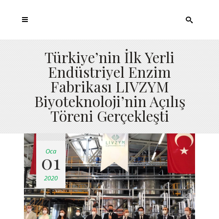
Türkiye’nin İlk Yerli
Endüstriyel Enzim
Fabrikası LIVZYM
Biyoteknoloji’nin Açılış
Töreni Gerçekleşti
Oca
01
2020